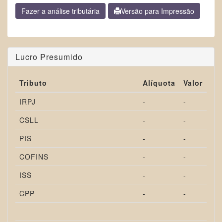
Versão para Impressão
Lucro Presumido
Tributo
Alíquota
Valor
IRPJ
-
-
CSLL
-
-
PIS
-
-
COFINS
-
-
ISS
-
-
CPP
-
-