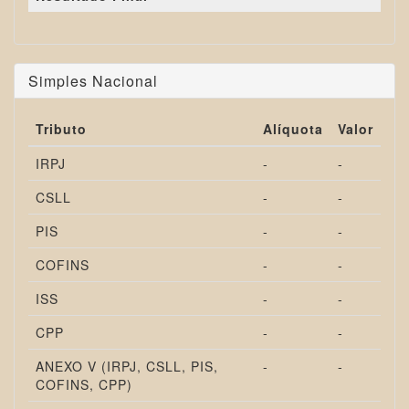
Simples Nacional
Tributo
Alíquota
Valor
IRPJ
-
-
CSLL
-
-
PIS
-
-
COFINS
-
-
ISS
-
-
CPP
-
-
ANEXO V (IRPJ, CSLL, PIS,
-
-
COFINS, CPP)