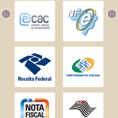
‹‹
››