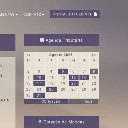
PORTAL DO CLIENTE
MENTAS
CONTATO
Agenda Tributária
<<
Agosto 2026
>>
D
S
T
Q
Q
S
S
a.
1
2
3
4
5
6
7
8
e
9
10
11
12
13
14
15
16
17
18
19
20
21
22
23
24
25
26
27
28
29
30
31
po e
Obrigação
hoje
Cotação de Moedas