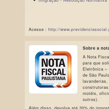
Acesse :
http://www.previdenciasocial.
Sobre a nota
A Nota Fisca
para que sol
Eletrônica –
de São Paulo
lavanderias,
construtoras
motéis, ofic
outros).
Além disso, devolve até 30% do impost