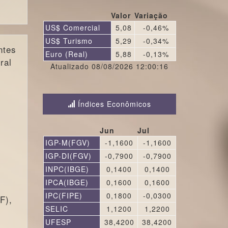
Valor
Variação
US$ Comercial
5,08
-0,46%
US$ Turismo
5,29
-0,34%
ntes
Euro (Real)
5,88
-0,13%
ral
Atualizado 08/08/2026 12:00:16
Índices Econômicos
Jun
Jul
IGP-M(FGV)
-1,1600
-1,1600
IGP-DI(FGV)
-0,7900
-0,7900
INPC(IBGE)
0,1400
0,1400
IPCA(IBGE)
0,1600
0,1600
IPC(FIPE)
0,1800
-0,0300
F),
SELIC
1,1200
1,2200
UFESP
38,4200
38,4200