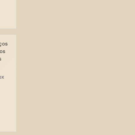
iços
dos
s
px