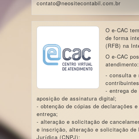
contato@neositecontabil.com.br
O e-CAC tem 
de forma int
(RFB) na Int
O e-CAC poss
atendimento:
- consulta e
contribuinte
- entrega de
aposição de assinatura digital;
- obtenção de cópias de declarações e
entrega;
- alteração e solicitação de cancelam
e inscrição, alteração e solicitação d
Jurídica (CNPJ);