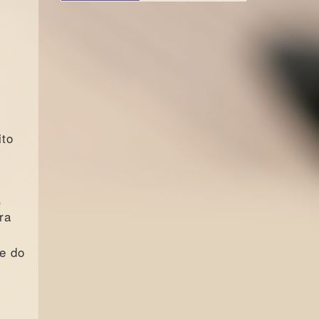
ito
,
ra
de do