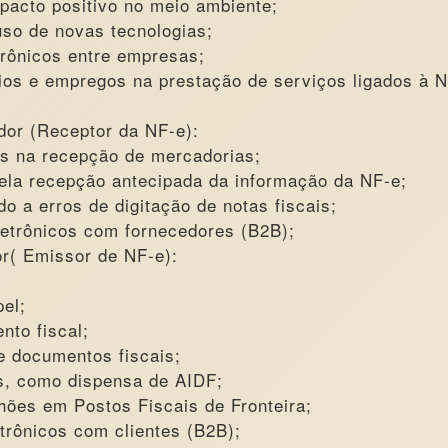
acto positivo no meio ambiente;
uso de novas tecnologias;
rônicos entre empresas;
ios e empregos na prestação de serviços ligados à N
dor (Receptor da NF-e):
ais na recepção de mercadorias;
pela recepção antecipada da informação da NF-e;
o a erros de digitação de notas fiscais;
letrônicos com fornecedores (B2B);
or( Emissor de NF-e):
el;
to fiscal;
 documentos fiscais;
as, como dispensa de AIDF;
ões em Postos Fiscais de Fronteira;
trônicos com clientes (B2B);