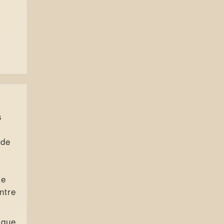
s
ade
,
 e
ntre
 que