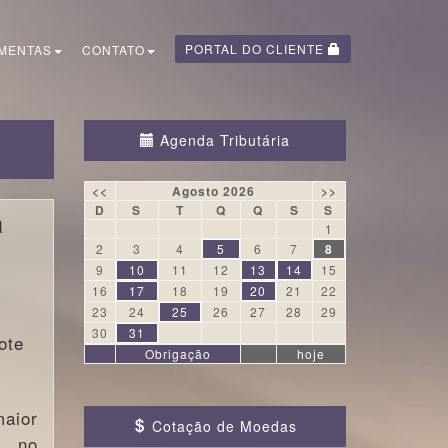
PORTAL DO CLIENTE
MENTAS
CONTATO
Agenda Tributária
<<
Agosto 2026
>>
D
S
T
Q
Q
S
S
a
1
2
3
4
5
6
7
8
9
10
11
12
13
14
15
16
17
18
19
20
21
22
23
24
25
26
27
28
29
30
31
ote
Obrigação
hoje
maior
Cotação de Moedas
e no