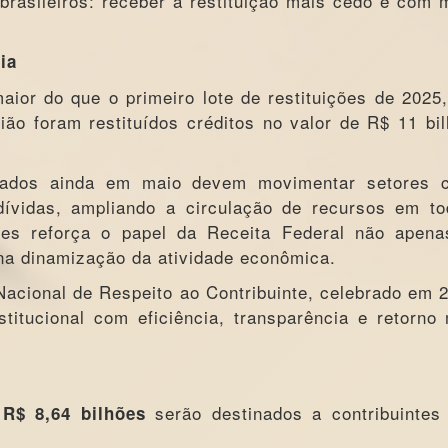
brasileiros: receber a restituição mais cedo e com 
ia
aior do que o primeiro lote de restituições de 2025
ião foram restituídos créditos no valor de R$ 11 bi
tados ainda em maio devem movimentar setores 
ívidas, ampliando a circulação de recursos em t
ões reforça o papel da Receita Federal não apen
na dinamização da atividade econômica.
acional de Respeito ao Contribuinte, celebrado em 
titucional com eficiência, transparência e retorno
e
serão destinados a contribuintes
R$ 8,64 bilhões