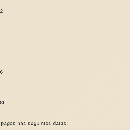
7
02
8
9
4
5
86
0
6
00
o pagos nas seguintes datas: