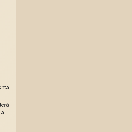
onta
derá
 a