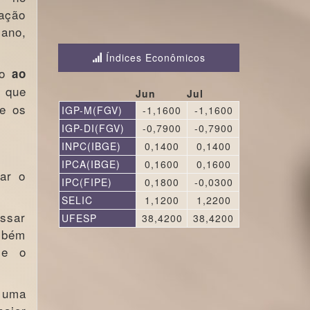
ação
 ano,
Índices Econômicos
do
ao
a que
Jun
Jul
ue os
IGP-M(FGV)
-1,1600
-1,1600
IGP-DI(FGV)
-0,7900
-0,7900
INPC(IBGE)
0,1400
0,1400
IPCA(IBGE)
0,1600
0,1600
nar o
IPC(FIPE)
0,1800
-0,0300
SELIC
1,1200
1,2200
ssar
UFESP
38,4200
38,4200
ambém
 e o
a uma