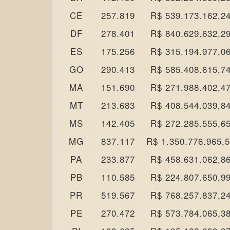
CE
257.819
R$ 539.173.162,2
DF
278.401
R$ 840.629.632,2
ES
175.256
R$ 315.194.977,0
GO
290.413
R$ 585.408.615,7
MA
151.690
R$ 271.988.402,4
MT
213.683
R$ 408.544.039,8
MS
142.405
R$ 272.285.555,6
MG
837.117
R$ 1.350.776.965,
PA
233.877
R$ 458.631.062,8
PB
110.585
R$ 224.807.650,9
PR
519.567
R$ 768.257.837,2
PE
270.472
R$ 573.784.065,3