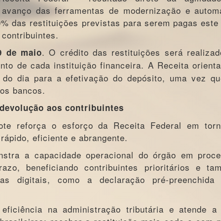
 avanço das ferramentas de modernização e autom
0% das restituições previstas para serem pagas este
contribuintes.
. O crédito das restituições será realiza
9 de maio
to de cada instituição financeira. A Receita orient
l do dia para a efetivação do depósito, uma vez q
 os bancos.
devolução aos contribuintes
lote reforça o esforço da Receita Federal em tor
rápido, eficiente e abrangente.
stra a capacidade operacional do órgão em proce
zo, beneficiando contribuintes prioritários e t
as digitais, como a declaração pré-preenchida
eficiência na administração tributária e atende 