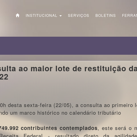
INSTITUCIONAL
SERVIÇOS
BOLETINS
FERRA
ulta ao maior lote de restituição d
 22
10h desta sexta-feira (22/05), a consulta ao primeiro l
ndo um marco histórico no calendário tributário
, este será o 
749.992 contribuintes contemplados
Receita Federal - resultado direto da agilidad