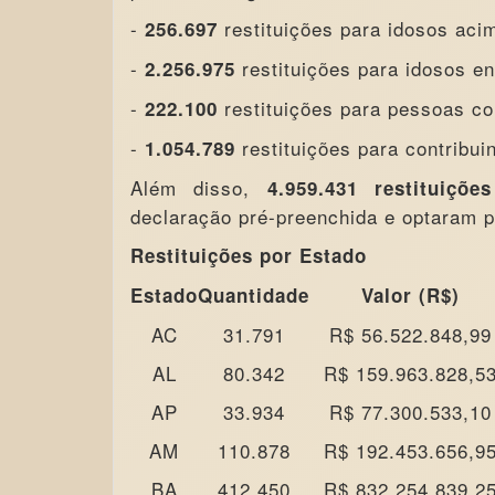
-
restituições para idosos aci
256.697
-
restituições para idosos en
2.256.975
-
restituições para pessoas com
222.100
-
restituições para contribui
1.054.789
Além disso,
4.959.431 restituições
declaração pré-preenchida e optaram p
Restituições por Estado
Estado
Quantidade
Valor (R$)
AC
31.791
R$ 56.522.848,99
AL
80.342
R$ 159.963.828,5
AP
33.934
R$ 77.300.533,10
AM
110.878
R$ 192.453.656,9
BA
412.450
R$ 832.254.839,2