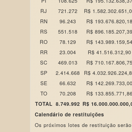
PI
108.625
R$ 195.132.638,3
RJ
721.272
R$ 1.582.302.651,
RN
96.243
R$ 193.676.820,1
RS
551.518
R$ 896.185.207,3
RO
78.129
R$ 143.989.159,5
RR
23.004
R$ 41.516.312,90
SC
469.013
R$ 710.167.806,7
SP
2.414.668
R$ 4.032.926.224,
SE
66.632
R$ 142.269.733,0
TO
70.208
R$ 133.855.771,8
TOTAL
8.749.992
R$ 16.000.000.000,
Calendário de restituições
Os próximos lotes de restituição serã