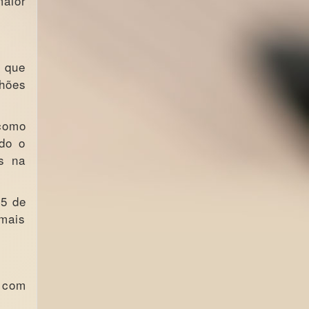
maior
, que
lhões
como
odo o
as na
25 de
 mais
 com