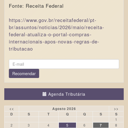
Fonte: Receita Federal
https://www.gov.br/receitafederal/pt-
br/assuntos/noticias/2026/maio/receita-
federal-atualiza-o-portal-compras-
internacionais-apos-novas-regras-de-
tributacao
Agenda Tributária
<<
Agosto 2026
>>
D
S
T
Q
Q
S
S
1
2
3
4
5
6
7
8