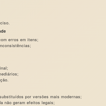
ciso.
ade
om erros em itens;
inconsistências;
nal;
mediários;
ação.
 substituídos por versões mais modernas;
a não geram efeitos legais;