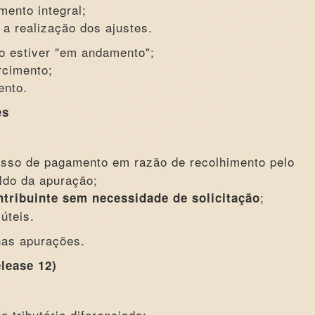
mento integral;
 a realização dos ajustes.
o estiver "em andamento";
rcimento;
ento.
es
sso de pagamento em razão de recolhimento pelo
ldo da apuração;
;
ntribuinte sem necessidade de solicitação
úteis.
nas apurações.
lease 12)
 tributário diferenciado;