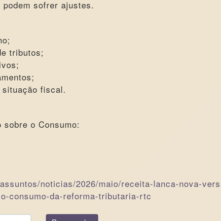
 podem sofrer ajustes.
ho;
e tributos;
ivos;
amentos;
situação fiscal.
ão sobre o Consumo:
r/assuntos/noticias/2026/maio/receita-lanca-nova-ver
-o-consumo-da-reforma-tributaria-rtc