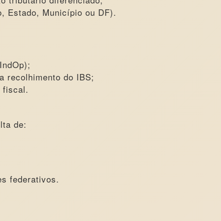
o, Estado, Município ou DF).
cIndOp);
ra recolhimento do IBS;
fiscal.
lta de:
es federativos.