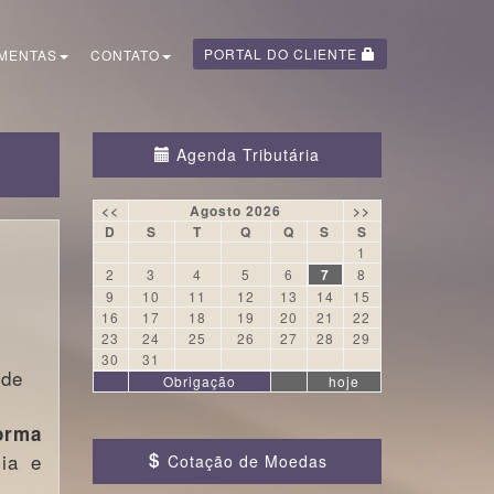
PORTAL DO CLIENTE
MENTAS
CONTATO
Agenda Tributária
<<
Agosto 2026
>>
D
S
T
Q
Q
S
S
1
2
3
4
5
6
7
8
9
10
11
12
13
14
15
16
17
18
19
20
21
22
23
24
25
26
27
28
29
30
31
 de
Obrigação
hoje
orma
ia e
Cotação de Moedas