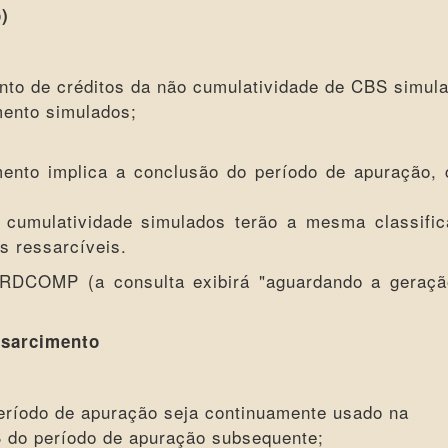
)
nto de créditos da não cumulatividade de CBS simul
mento simulados;
ento implica a conclusão do período de apuração,
 cumulatividade simulados terão a mesma classifi
s ressarcíveis.
RDCOMP (a consulta exibirá "aguardando a geraçã
ssarcimento
período de apuração seja continuamente usado na
do período de apuração subsequente;