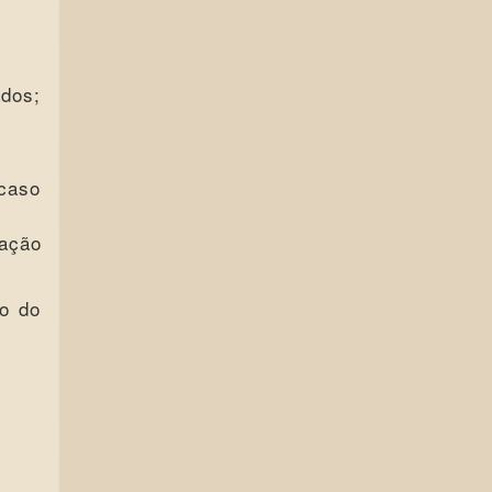
ados;
 caso
cação
o do